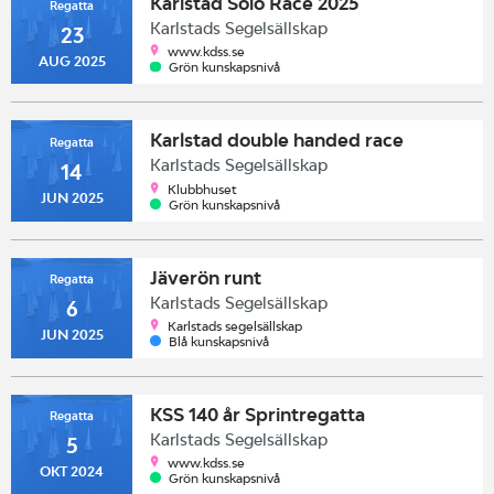
Karlstad Solo Race 2025
Regatta
Karlstads Segelsällskap
23
www.kdss.se
AUG 2025
Grön kunskapsnivå
Karlstad double handed race
Regatta
Karlstads Segelsällskap
14
Klubbhuset
JUN 2025
Grön kunskapsnivå
Jäverön runt
Regatta
Karlstads Segelsällskap
6
Karlstads segelsällskap
JUN 2025
Blå kunskapsnivå
KSS 140 år Sprintregatta
Regatta
Karlstads Segelsällskap
5
www.kdss.se
OKT 2024
Grön kunskapsnivå