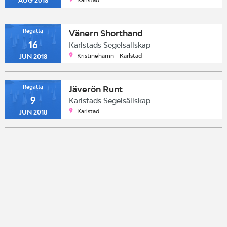
Karlstad
AUG 2018
Regatta
Vänern Shorthand
16
Karlstads Segelsällskap
Kristinehamn - Karlstad
JUN 2018
Regatta
Jäverön Runt
9
Karlstads Segelsällskap
Karlstad
JUN 2018