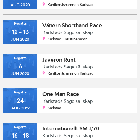
Kanikenäshamnen Karlstad
AUG 2020
Regatta
Vänern Shorthand Race
12 - 13
Karlstads Segelsällskap
Karlstad - Kristinehamn
JUN 2020
Regatta
Jäverön Runt
6
Karlstads Segelsällskap
Kanikenäshamnen Karlstad
JUN 2020
Regatta
One Man Race
24
Karlstads Segelsällskap
Karlstad
AUG 2019
Regatta
Internationellt SM J/70
16 - 18
Karlstads Segelsällskap