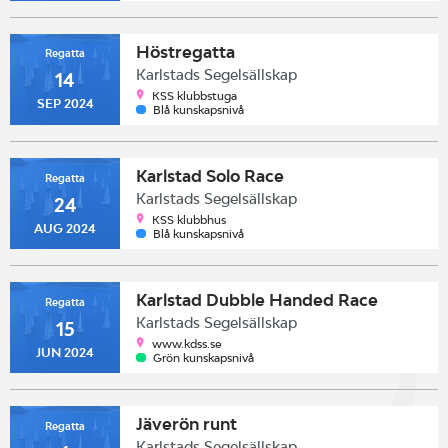
Höstregatta
Regatta
Karlstads Segelsällskap
14
KSS klubbstuga
SEP 2024
Blå kunskapsnivå
Karlstad Solo Race
Regatta
Karlstads Segelsällskap
24
KSS klubbhus
AUG 2024
Blå kunskapsnivå
Karlstad Dubble Handed Race
Regatta
Karlstads Segelsällskap
15
www.kdss.se
JUN 2024
Grön kunskapsnivå
Jäverön runt
Regatta
Karlstads Segelsällskap