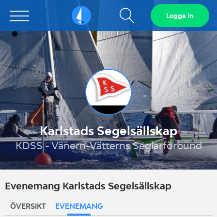
Visa
Logga in
Sailarena
sökfält
Karlstads Segelsällskap
KDSS - Vänern-Vätterns Seglarförbund
Evenemang Karlstads Segelsällskap
ÖVERSIKT
EVENEMANG