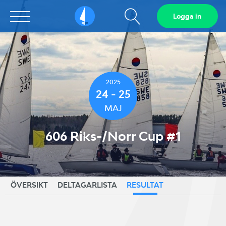
Visa
Logga in
Sailarena
sökfält
2025
24 - 25
MAJ
606 Riks-/Norr Cup #1
ÖVERSIKT
DELTAGARLISTA
RESULTAT