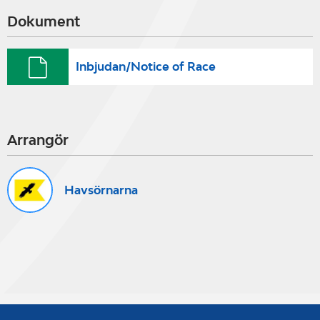
Dokument
Inbjudan/Notice of Race
Arrangör
Havsörnarna