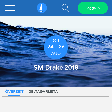
Visa
Logga in
Sailarena
sökfält
2018
24 - 26
AUG
SM Drake 2018
ÖVERSIKT
DELTAGARLISTA