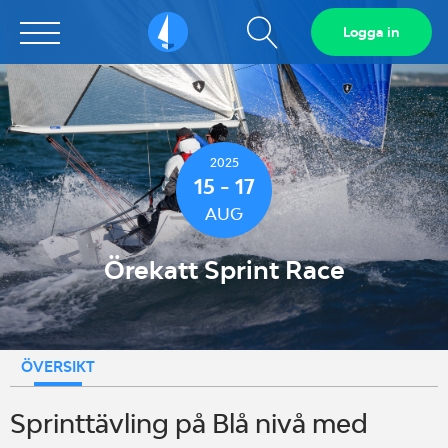
Visa
Logga in
Sailarena
sökfält
2025
15 - 17
AUG
Örekatt Sprint Race
ÖVERSIKT
Sprinttävling på Blå nivå med