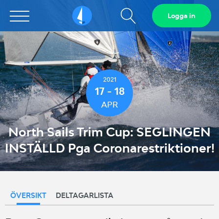
Visa
Logga in
Sailarena
sökfält
2021
17 - 18
APR
North Sails Trim Cup: SEGLINGEN
INSTÄLLD Pga Coronarestriktioner!
ÖVERSIKT
DELTAGARLISTA