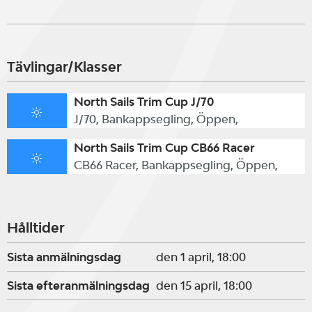
Fredag 16 april. Träning på havet
Tävlingar/Klasser
från 09.30 med coacher från North
Sails.
North Sails Trim Cup J/70
J/70, Bankappsegling, Öppen,
Lördag 17 april. Träning på havet
North Sails Trim Cup CB66 Racer
på förmiddagen. Kappsegling på
CB66 Racer, Bankappsegling, Öppen,
eftermiddagen.
Rorsmansmöte 12.00, första start
Hålltider
14.00. Tre seglingar är planerade.
Sista anmälningsdag
den 1 april, 18:00
Söndag 18 april. Första start 10.00.
Sista efteranmälningsdag
den 15 april, 18:00
Fyra seglingar är planerade. Ingen