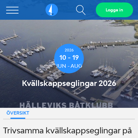
Visa
Logga in
Sailarena
sökfält
2026
10 - 19
JUN - AUG
Kvällskappseglingar 2026
ÖVERSIKT
Trivsamma kvällskappseglingar på