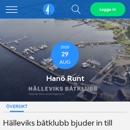
Visa
Logga in
Sailarena
sökfält
2020
29
AUG
Hanö Runt
ÖVERSIKT
Hälleviks båtklubb bjuder in till