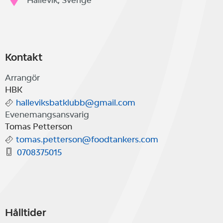
Hällevik, Sverige
Kontakt
Arrangör
HBK
halleviksbatklubb@gmail.com
Evenemangsansvarig
Tomas Petterson
tomas.petterson@foodtankers.com
0708375015
Hålltider