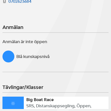
0702623684
Anmälan
Anmälan är inte öppen
Blå kunskapsnivå
Tävlingar/Klasser
Big Boat Race
SRS, Distanskappsegling, Öppen,