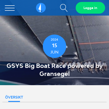
Visa
Logga in
Sailarena
sökfält
2024
15
JUN
GSYS Big Boat Race powered by
Gransegel
ÖVERSIKT