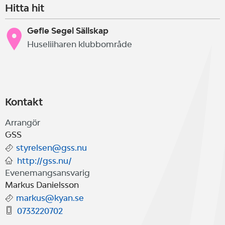
Hitta hit
Gefle Segel Sällskap
Huseliiharen klubbområde
Kontakt
Arrangör
GSS
styrelsen@gss.nu
http://gss.nu/
Evenemangsansvarig
Markus Danielsson
markus@kyan.se
0733220702