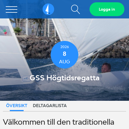
Visa
Logga in
Sailarena
sökfält
2026
8
AUG
GSS Högtidsregatta
ÖVERSIKT
DELTAGARLISTA
Välkommen till den traditionella