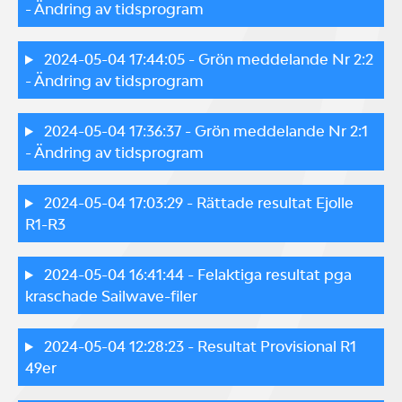
- Ändring av tidsprogram
2024-05-04 17:44:05
- Grön meddelande Nr 2:2
- Ändring av tidsprogram
2024-05-04 17:36:37
- Grön meddelande Nr 2:1
- Ändring av tidsprogram
2024-05-04 17:03:29
- Rättade resultat Ejolle
R1-R3
2024-05-04 16:41:44
- Felaktiga resultat pga
kraschade Sailwave-filer
2024-05-04 12:28:23
- Resultat Provisional R1
49er