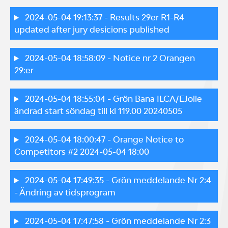
2024-05-04 19:13:37
- Results 29er R1-R4
updated after jury desicions published
2024-05-04 18:58:09
- Notice nr 2 Orangen
29:er
2024-05-04 18:55:04
- Grön Bana ILCA/EJolle
ändrad start söndag till kl 119.00 20240505
2024-05-04 18:00:47
- Orange Notice to
Competitors #2 2024-05-04 18:00
2024-05-04 17:49:35
- Grön meddelande Nr 2:4
- Ändring av tidsprogram
2024-05-04 17:47:58
- Grön meddelande Nr 2:3