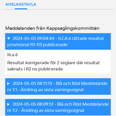
ANSLAGSTAVLA
Meddelanden från Kappseglingskommittén
2024-05-05 09:04:44
- ILCA 6 rättade resultat
provisional R1-R3 publicerade
Ilca 6
Resultat korrigerade för 2 seglare där resultat 
saknats i R2 nu publicerade
2024-05-05 08:11:13
- Blå och Röd Meddelande
nr 1:1 - Ändring av sista varningssignal
2024-05-05 08:09:51
- Blå och Röd Meddelande
nr 1:2 - Ändring av sista varningssignal