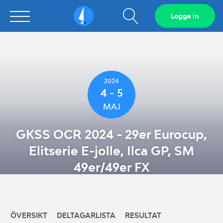
Visa
Logga in
Sailarena
sökfält
2024
4 - 5
MAJ
GKSS OCR 2024 - 29er Eurocup,
Elitserie E-jolle, Ilca GP, SM
49er/49er FX
ÖVERSIKT
DELTAGARLISTA
RESULTAT