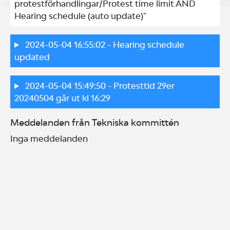
protestförhandlingar/Protest time limit AND 
Hearing schedule (auto update)"
2024-05-04 16:55:02
- Hearing schedule
updated
2024-05-04 15:49:50
- Protesttid 29er
20240504 går ut kl 16:29
Meddelanden från Tekniska kommittén
Inga meddelanden