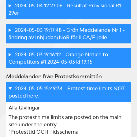
2024-05-04 12:27:06
- Resultat Provisional R1
29er
2024-05-03 19:17:48
- Grön Meddelande Nr 1 -
ändring av Inbjudan/NoR för ILCA/E-jolle
2024-05-03 19:16:12
- Orange Notice to
Competitors #1 2024-05-03 kl 19:15
Meddelanden från Protestkommittén
2024-05-05 15:49:34
- Protest time limits NOT
posted here.
Alla tävlingar
The protest time limits are posted on the main 
site under the entry

"Protesttid OCH Tidsschema 