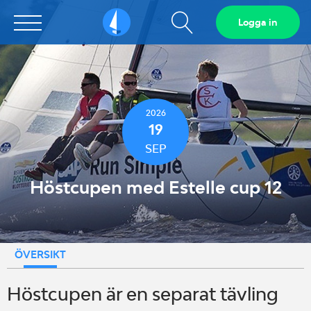
Visa
Logga in
Sailarena
sökfält
2026
19
SEP
Höstcupen med Estelle cup 12
ÖVERSIKT
Höstcupen är en separat tävling