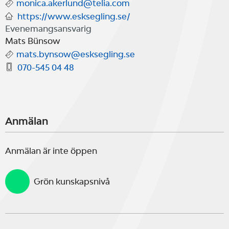
monica.akerlund@telia.com
https://www.esksegling.se/
Evenemangsansvarig
Mats Bünsow
mats.bynsow@esksegling.se
070-545 04 48
Anmälan
Anmälan är inte öppen
Grön kunskapsnivå