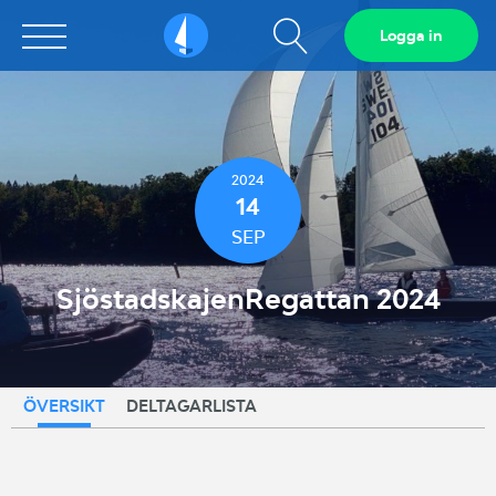
Visa
Logga in
Sailarena
sökfält
2024
14
SEP
SjöstadskajenRegattan 2024
ÖVERSIKT
DELTAGARLISTA