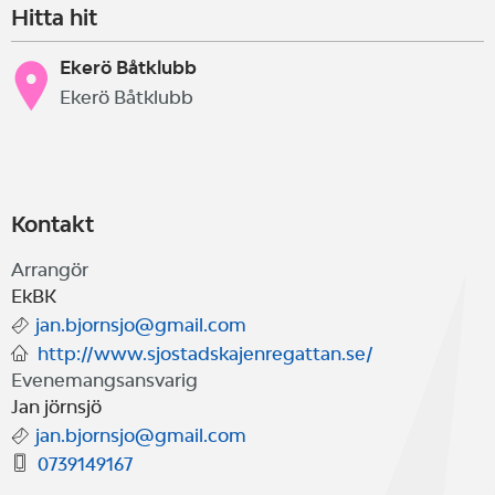
Hitta hit
Ekerö Båtklubb
Ekerö Båtklubb
Kontakt
Arrangör
EkBK
jan.bjornsjo@gmail.com
http://www.sjostadskajenregattan.se/
Evenemangsansvarig
Jan jörnsjö
jan.bjornsjo@gmail.com
0739149167