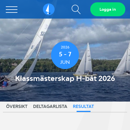
Visa
Logga in
Sailarena
sökfält
2026
5 - 7
JUN
Klassmästerskap H-båt 2026
ÖVERSIKT
DELTAGARLISTA
RESULTAT