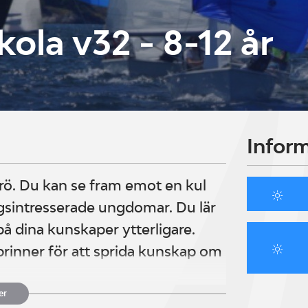
kola v32 - 8-12 år
Infor
rö. Du kan se fram emot en kul
gsintresserade ungdomar. Du lär
på dina kunskaper ytterligare.
 brinner för att sprida kunskap om
er