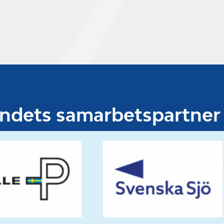
even ska kunna hantera båten.
 båtens delar, sjösäkerhet, de
de vanligaste knoparna i roliga
rdentligt med tid att “prova på”.
 där varje grupp har var sin
 hela veckan.
undets samarbetspartner
aper samtidigt som de får lära sig
ningsregler, stagvända och gippa
er. Efter genomförd
kraven för svenska