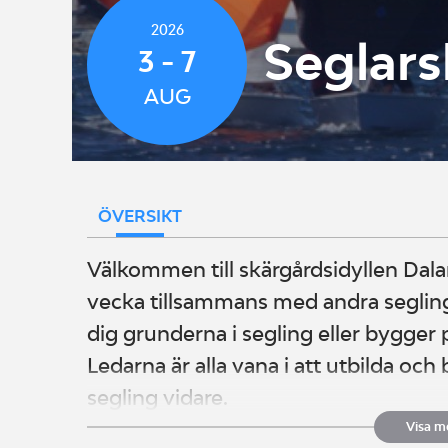
2026
Seglars
3 - 7
AUG
ÖVERSIKT
Välkommen till skärgårdsidyllen Dala
vecka tillsammans med andra seglin
dig grunderna i segling eller bygger 
Ledarna är alla vana i att utbilda och
segling vidare.
Visa m