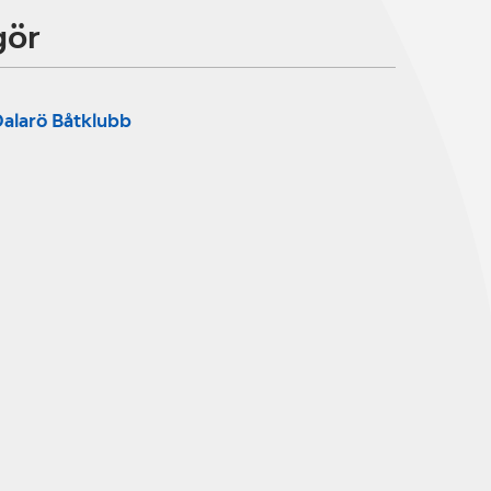
gör
alarö Båtklubb