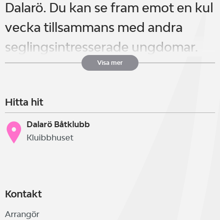
Dalarö. Du kan se fram emot en kul
vecka tillsammans med andra
seglingsintresserade ungdomar.
Du lär dig grunderna i segling eller
Visa mer
bygger på dina kunskaper
Hitta hit
ytterligare. Ledarna är alla vana i
att utbilda och brinner för att
Dalarö Båtklubb
Kluibbhuset
sprida kunskap om segling vidare.
Seglarskolan pågår måndag till
Kontakt
fredag och är ett dagläger mellan
Arrangör