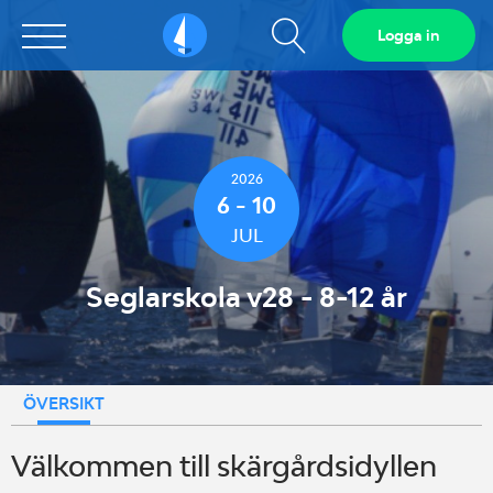
Visa
Logga in
Sailarena
sökfält
2026
6 - 10
JUL
Seglarskola v28 - 8-12 år
ÖVERSIKT
Välkommen till skärgårdsidyllen