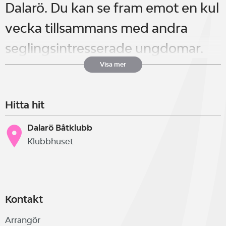
Dalarö. Du kan se fram emot en kul
vecka tillsammans med andra
seglingsintresserade ungdomar.
Du lär dig grunderna i segling eller
Visa mer
bygger på dina kunskaper
Hitta hit
ytterligare. Ledarna är alla vana i
att utbilda och brinner för att
Dalarö Båtklubb
Klubbhuset
sprida kunskap om segling vidare.
Seglarskolan pågår måndag till
Kontakt
fredag och är ett dagläger mellan
Arrangör