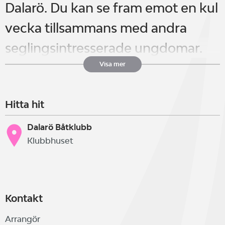
Dalarö. Du kan se fram emot en kul
vecka tillsammans med andra
seglingsintresserade ungdomar.
Du lär dig grunderna i segling eller
Visa mer
bygger på dina kunskaper
Hitta hit
ytterligare. Ledarna är alla vana i
att utbilda och brinner för att
Dalarö Båtklubb
Klubbhuset
sprida kunskap om segling vidare.
Seglarskolan pågår måndag till
Kontakt
fredag och är ett dagläger mellan
Arrangör