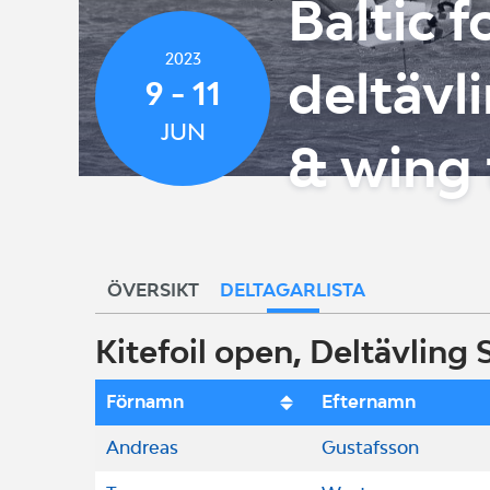
Baltic f
2023
deltävl
9 - 11
JUN
& wing 
ÖVERSIKT
DELTAGARLISTA
Kitefoil open, Deltävling
Förnamn
Efternamn
Andreas
Gustafsson