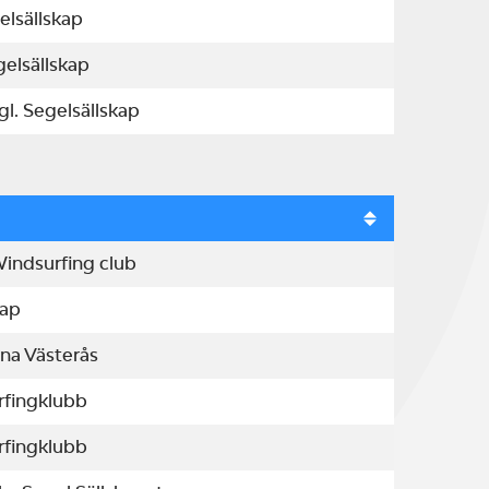
elsällskap
elsällskap
l. Segelsällskap
Windsurfing club
kap
na Västerås
rfingklubb
rfingklubb