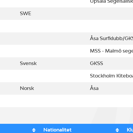
Upsala Segelsälls
SWE
Åsa Surfklubb/GK
MSS - Malmö sege
Svensk
GKSS
Stockholm Kitebo
Norsk
Åsa
Nationalitet
Kl