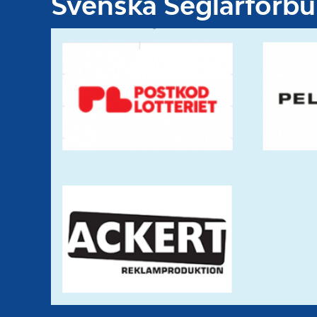
Svenska Seglarförb