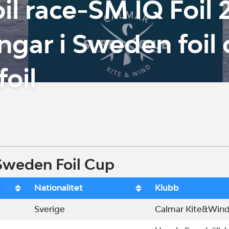
oil race-SM IQ Foil 
ingar i Sweden foil 
foil
 Sweden Foil Cup
Nationalitet
Klubb
Sverige
Calmar Kite&Wind