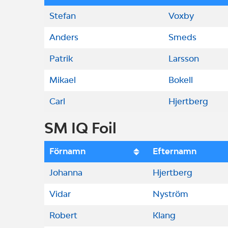
Stefan
Voxby
Anders
Smeds
Patrik
Larsson
Mikael
Bokell
Carl
Hjertberg
SM IQ Foil
Förnamn
Efternamn
Johanna
Hjertberg
Vidar
Nyström
Robert
Klang