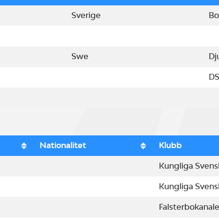
Sverige
Bo
Swe
Dj
D
Nationalitet
Klubb
Kungliga Svens
Kungliga Svens
Falsterbokanal