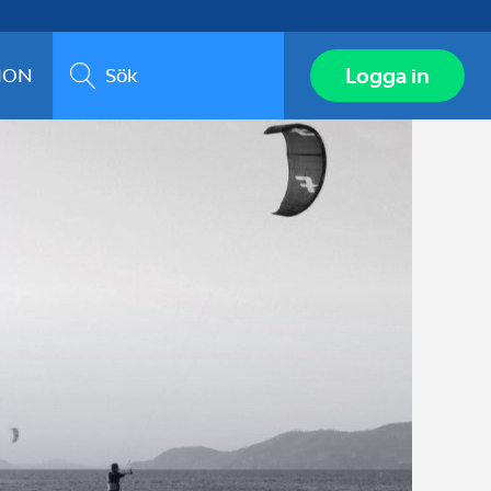
Sök
Logga in
ION