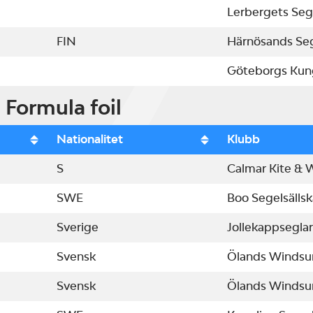
Lerbergets Seg
FIN
Härnösands Seg
Göteborgs Kung
& Formula foil
Nationalitet
Klubb
S
Calmar Kite & 
SWE
Boo Segelsälls
Sverige
Jollekappseglar
Svensk
Ölands Windsu
Svensk
Ölands Windsu