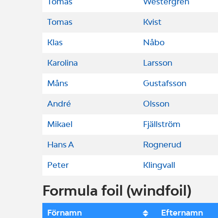
Tomas
Westergren
Tomas
Kvist
Klas
Nåbo
Karolina
Larsson
Måns
Gustafsson
André
Olsson
Mikael
Fjällström
Hans A
Rognerud
Peter
Klingvall
Formula foil (windfoil)
Förnamn
Efternamn