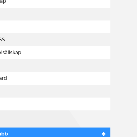
kap
SS
lsällskap
ard
ubb