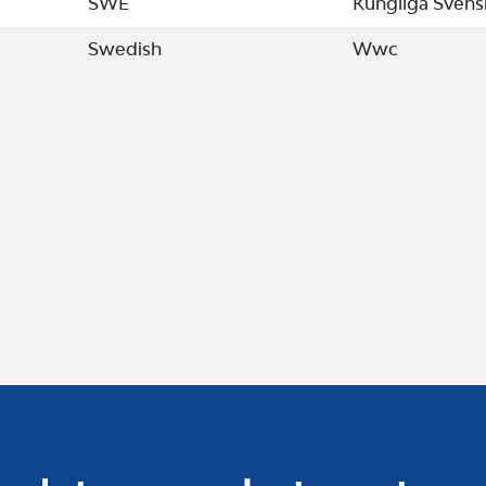
SWE
Kungliga Svens
Swedish
Wwc