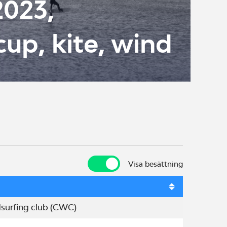
2023,
cup, kite, wind
Visa besättning
Visa besättning
surfing club (CWC)