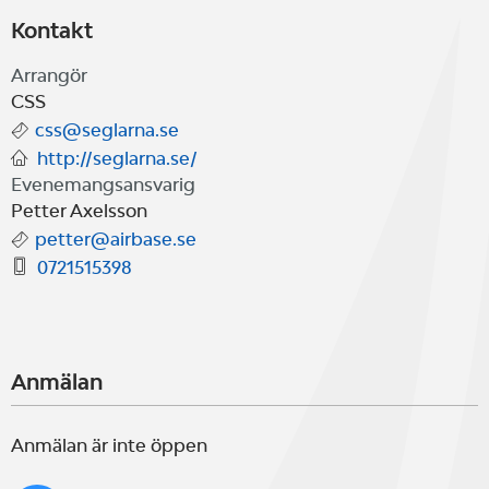
Kontakt
Arrangör
CSS
css@seglarna.se
http://seglarna.se/
Evenemangsansvarig
Petter Axelsson
petter@airbase.se
0721515398
Anmälan
Anmälan är inte öppen