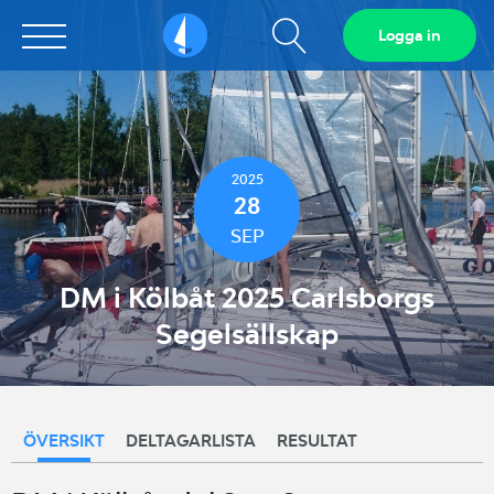
Visa
Logga in
Sailarena
sökfält
2025
28
SEP
DM i Kölbåt 2025 Carlsborgs
Segelsällskap
ÖVERSIKT
DELTAGARLISTA
RESULTAT