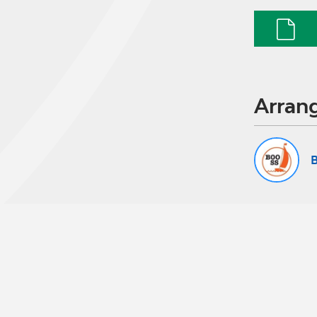
Arran
B