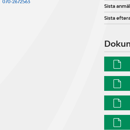
070-2672563
Sista anmä
Sista efte
Doku