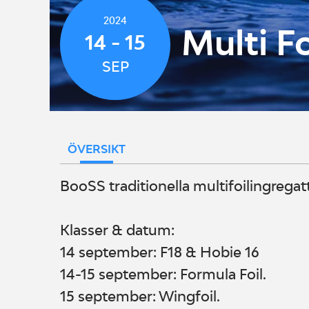
2024
Multi F
14 - 15
SEP
ÖVERSIKT
BooSS traditionella multifoilingrega
Klasser & datum:
14 september: F18 & Hobie 16
14-15 september: Formula Foil.
15 september: Wingfoil.