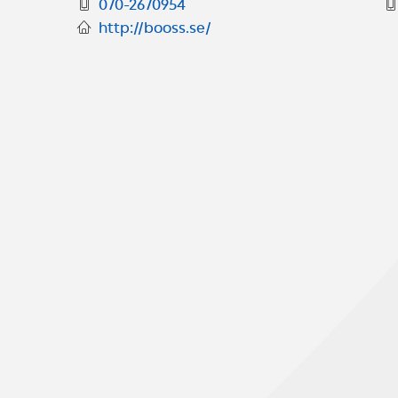
070-2670954
http://booss.se/