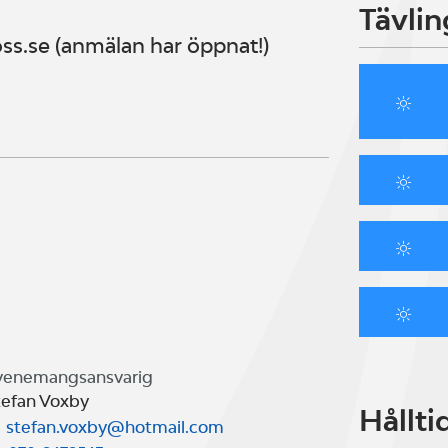
Tävlin
s.se (anmälan har öppnat!)
venemangsansvarig
tefan Voxby
Hållti
stefan.voxby@hotmail.com