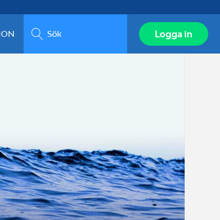
Sök
Logga in
ION