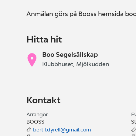
Anmälan görs på Booss hemsida boos
Hitta hit
Boo Segelsällskap
Klubbhuset, Mjölkudden
Kontakt
Arrangör
E
BOOSS
S
bertil.dyrell@gmail.com