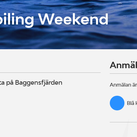
oiling Weekend
Anmä
tta på Baggensfjärden
Anmälan är
Blå