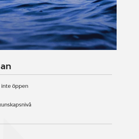
lan
 inte öppen
 kunskapsnivå