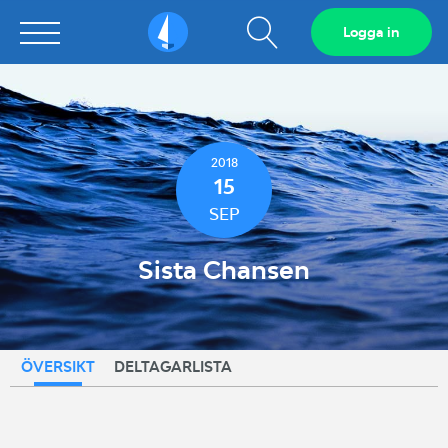
Visa
Logga in
Sailarena
sökfält
2018
15
SEP
Sista Chansen
ÖVERSIKT
DELTAGARLISTA