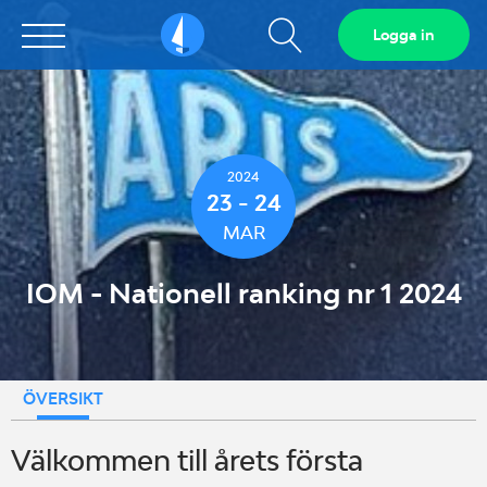
Visa
Logga in
Sailarena
sökfält
2024
23 - 24
MAR
IOM - Nationell ranking nr 1 2024
ÖVERSIKT
Välkommen till årets första