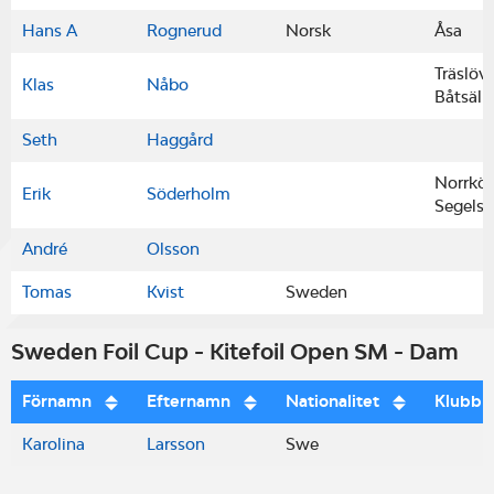
Hans A
Rognerud
Norsk
Åsa
Träslöv
Klas
Nåbo
Båtsäll
Seth
Haggård
Norrkö
Erik
Söderholm
Segelsä
André
Olsson
Tomas
Kvist
Sweden
Sweden Foil Cup - Kitefoil Open SM - Dam
Förnamn
Efternamn
Nationalitet
Klubb
Karolina
Larsson
Swe