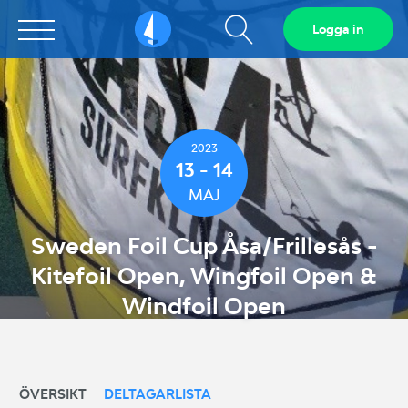
Visa
Logga in
Sailarena
sökfält
2023
13 - 14
MAJ
Sweden Foil Cup Åsa/Frillesås -
Kitefoil Open, Wingfoil Open &
Windfoil Open
ÖVERSIKT
DELTAGARLISTA