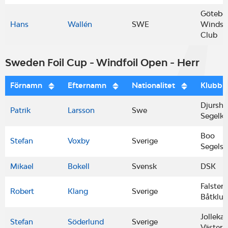
Götebo
Hans
Wallén
SWE
Windsu
Club
Sweden Foil Cup - Windfoil Open - Herr
Förnamn
Efternamn
Nationalitet
Klubb
Djursh
Patrik
Larsson
Swe
Segelkl
Boo
Stefan
Voxby
Sverige
Segelsä
Mikael
Bokell
Svensk
DSK
Falster
Robert
Klang
Sverige
Båtklu
Jolleka
Stefan
Söderlund
Sverige
Västerå