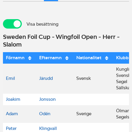
Visa besättning
Visa besättning
Sweden Foil Cup - Wingfoil Open - Herr -
Slalom
Förnamn
Efternamn
Nationalitet
Klubb
Kungli
Svensk
Emil
Järudd
Svensk
Segel
Sällska
Joakim
Jonsson
Ölmanä
Adam
Odén
Sverige
Segelsä
Peter
Klingvall