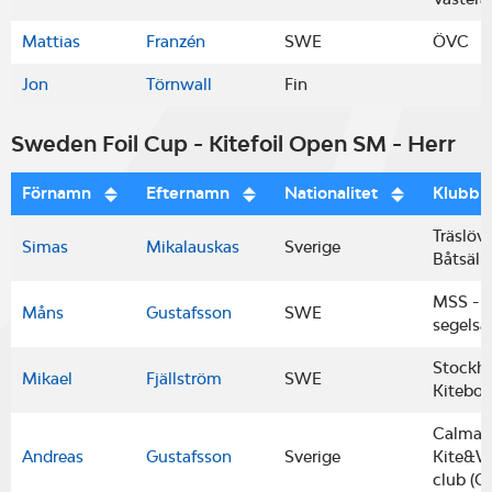
Mattias
Franzén
SWE
ÖVC
Jon
Törnwall
Fin
Sweden Foil Cup - Kitefoil Open SM - Herr
Förnamn
Efternamn
Nationalitet
Klubb
Träslöv
Simas
Mikalauskas
Sverige
Båtsäll
MSS - 
Måns
Gustafsson
SWE
segelsä
Stockh
Mikael
Fjällström
SWE
Kiteboa
Calmar
Andreas
Gustafsson
Sverige
Kite&W
club (