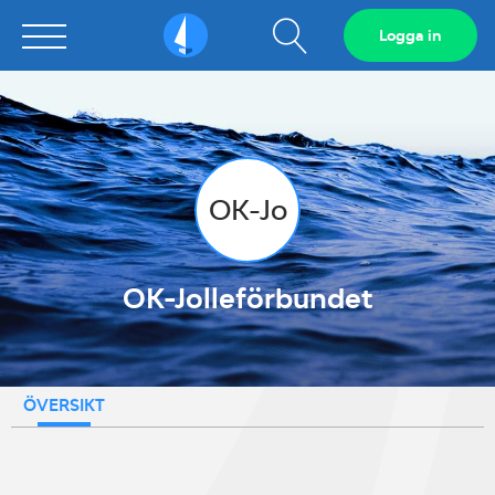
Visa
Logga in
Sailarena
sökfält
OK-Jo
OK-Jolleförbundet
ÖVERSIKT