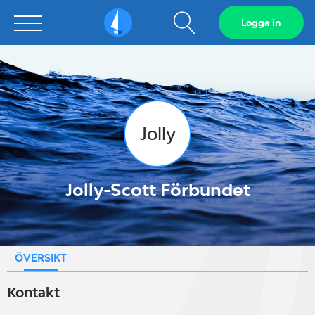
Visa
Logga in
Sailarena
sökfält
Jolly
Jolly-Scott Förbundet
ÖVERSIKT
Kontakt