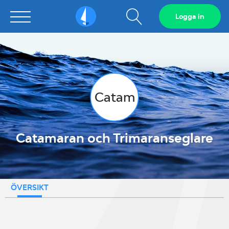
Visa
Logga in
Sailarena
sökfält
Catam
Catamaran och Trimaranseglare
ÖVERSIKT