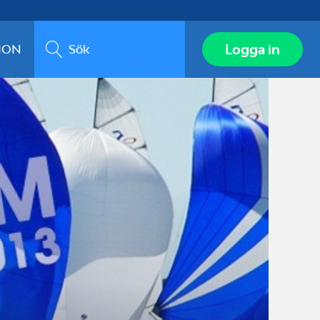
Sök
Logga in
ION