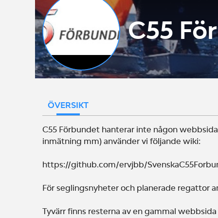
C55 Fö
ÖVERSIKT
C55 Förbundet hanterar inte någon webbsida. 
inmätning mm) använder vi följande wiki:
https://github.com/ervjbb/SvenskaC55Forbu
För seglingsnyheter och planerade regattor 
Tyvärr finns resterna av en gammal webbsida k