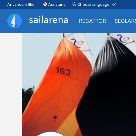
Choose language
Användarvillkor
Assistans
REGATTOR
SEGLAR
Sailarena