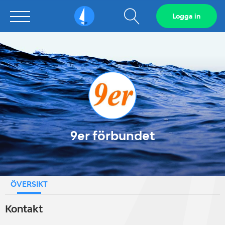
Visa
Logga in
Sailarena
sökfält
9er förbundet
ÖVERSIKT
Kontakt