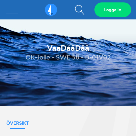
Visa
Logga in
Sailarena
sökfält
VaaDååDåå
OK-Jolle - SWE 58 - B-01V02
ÖVERSIKT