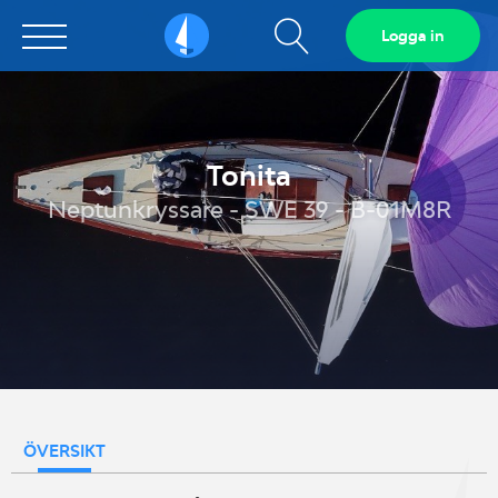
Visa
Logga in
Sailarena
sökfält
Tonita
Neptunkryssare - SWE 39 - B-01M8R
ÖVERSIKT