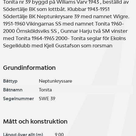
Tonita nr 39 byggd på Wiliams Varv 1943 , beställd av
Södertälje BK som lottbåt. Klubbar 1943-1951
Södertälje BK Neptunkrysare 39 med namnet Wigre.
1951-1960 Vikingarnas SS med namnet Tonita 1960-
2000 Örnsköldsviks SS , Gunnar Harju två SM vinster
med Tonita 1964-1965 2000- Tonita seglar för Ekolns
Segelklubb med Kjell Gustafson som rorsman
Grundinformation
Båttyp
Neptunkryssare
Båtnamn
Tonita
Segelnummer
SWE 39
Mått och konstruktion
Längd över allt (m)
9,00