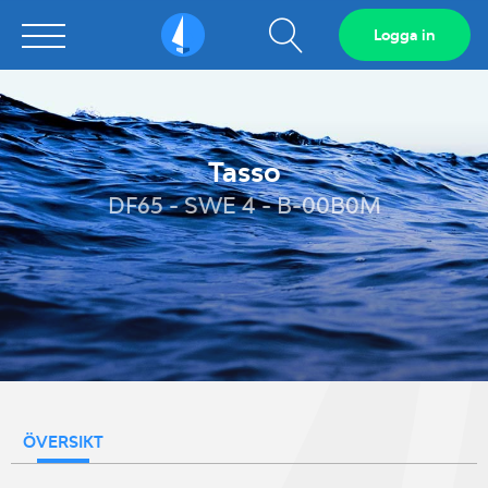
Visa
Logga in
Sailarena
sökfält
Tasso
DF65 - SWE 4 - B-00B0M
ÖVERSIKT