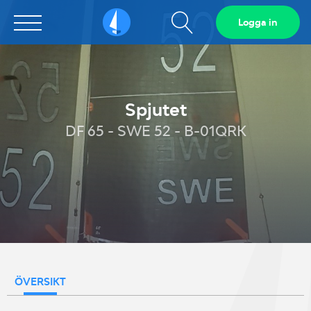
Visa
Logga in
Sailarena
sökfält
Spjutet
DF 65 - SWE 52 - B-01QRK
ÖVERSIKT