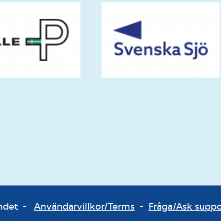
bundet -
Användarvillkor/Terms
-
Fråga/Ask supp