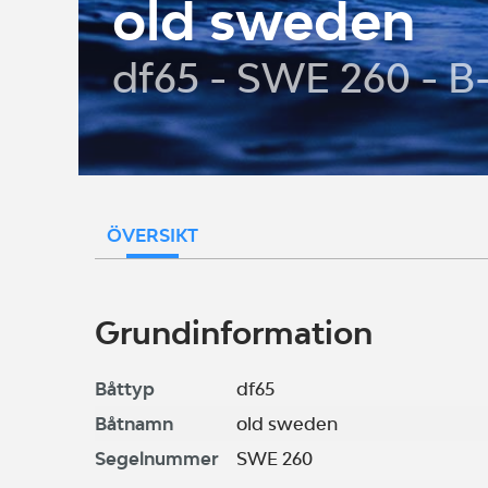
old sweden
df65 - SWE 260 - 
ÖVERSIKT
Grundinformation
Båttyp
df65
Båtnamn
old sweden
Segelnummer
SWE 260