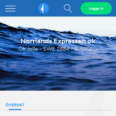
Visa
Logga in
Sailarena
sökfält
Norrlands Expressen ok
Ok Jolle - SWE 2884 - B-01GEG
ÖVERSIKT