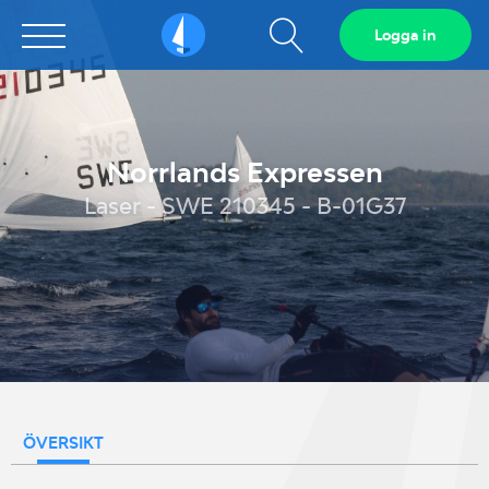
Visa
Logga in
Sailarena
sökfält
Norrlands Expressen
Laser - SWE 210345 - B-01G37
ÖVERSIKT