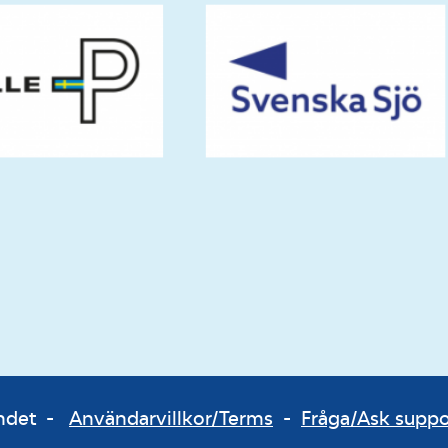
bundet -
Användarvillkor/Terms
-
Fråga/Ask supp