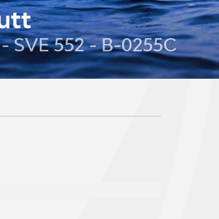
utt
t - SVE 552 - B-0255C