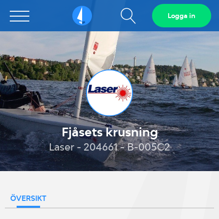
Visa
Logga in
Sailarena
sökfält
Fjåsets krusning
Laser - 204661 - B-005C2
ÖVERSIKT