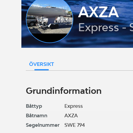
AXZA
Express -
ÖVERSIKT
Grundinformation
Båttyp
Express
Båtnamn
AXZA
Segelnummer
SWE 794