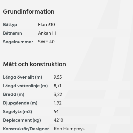
Grundinformation
Båttyp
Elan 310
Båtnamn
Ankan III
Segelnummer
SWE 40
Mått och konstruktion
Längd över allt (m)
9,55
Längd vattenlinje (m)
8,71
Bredd (m)
3,22
Djupgående (m)
1,92
Segelyta (m2)
54
Deplacement (kg)
4210
Konstruktör/Designer
Rob Humpreys