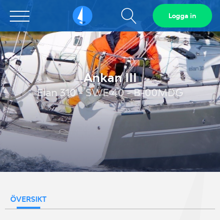
Visa
Logga in
Sailarena
sökfält
Ankan III
Elan 310 - SWE 40 - B-00MDG
ÖVERSIKT