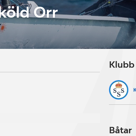
köld Orr
3
Klubb
K
Båtar