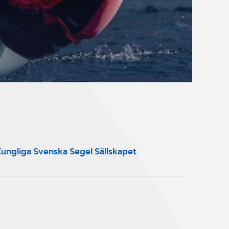
ungliga Svenska Segel Sällskapet