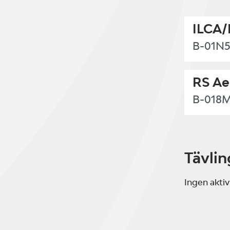
ILCA/
B-01N
RS Ae
B-018
Tävlin
Ingen aktiv