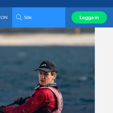
Sök
Logga in
ION