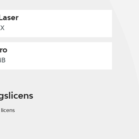
Laser
5X
ro
MB
gslicens
 licens