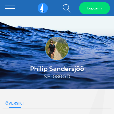
Visa
Logga in
Sailarena
sökfält
Philip Sandersjöö
SE-080GD
ÖVERSIKT