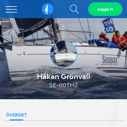
Visa
Logga in
Sailarena
sökfält
Håkan Grönvall
SE-00TH2
ÖVERSIKT