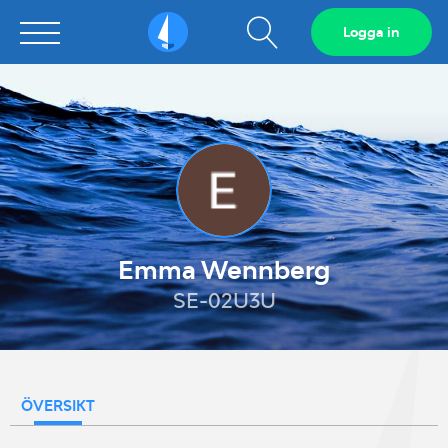
Visa
Logga in
Sailarena
sökfält
Emma Wennberg
SE-02U3U
ÖVERSIKT