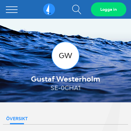
Visa
Logga in
Sailarena
sökfält
GW
Gustaf Westerholm
SE-0CHA1
ÖVERSIKT