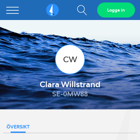
Visa
Logga in
Sailarena
sökfält
CW
Clara Willstrand
SE-0MW88
ÖVERSIKT