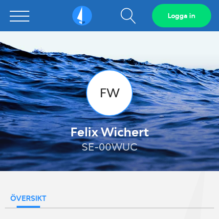
Visa
Logga in
Sailarena
sökfält
FW
Felix Wichert
SE-00WUC
ÖVERSIKT