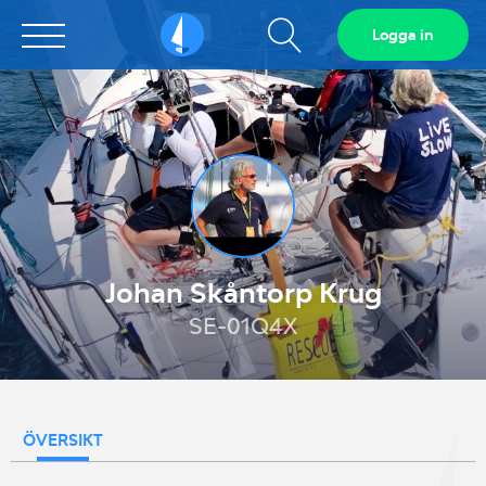
Visa
Logga in
Sailarena
sökfält
Johan Skåntorp Krug
SE-01Q4X
ÖVERSIKT