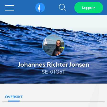
Visa
Logga in
Sailarena
sökfält
Johannes Richter Jonsen
SE-01Q6T
ÖVERSIKT