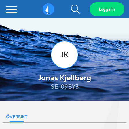
Visa
Logga in
Sailarena
sökfält
JK
Jonas Kjellberg
SE-09BY3
ÖVERSIKT